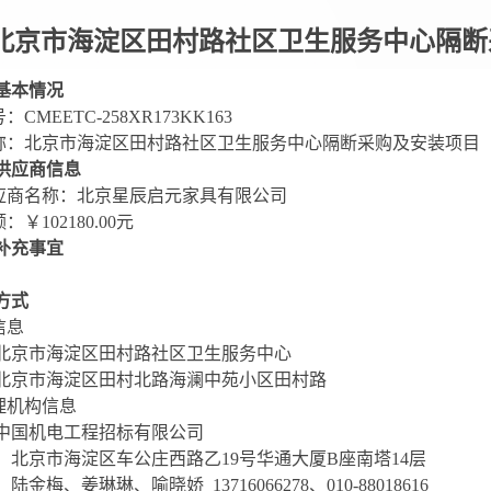
北京市海淀区田村路社区卫生服务中心隔断
基本情况
：CMEETC-258XR173KK163
名称：北京市海淀区田村路社区卫生服务中心隔断采购及安装项目
供应商信息
供应商名称：北京星辰启元家具有限公司
：￥102180.00元
补充事宜
方式
信息
北京市海淀区田村路社区卫生服务中心
北京市海淀区田村北路海澜中苑小区田村路
理机构信息
中国机电工程招标有限公司
北京市海淀区车公庄西路乙
19号华通大厦B座南塔14层
：陆金梅、姜琳琳、喻晓娇
13716066278、010-88018616