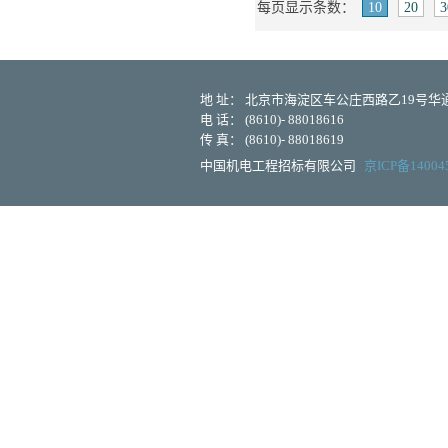
每页显示条数：
10
20
3
地 址： 北京市海淀区车公庄西路乙19号华通大
电 话： (8610)- 88018616
传 真： (8610)- 88018619
中国机电工程招标有限公司
京ICP备14004