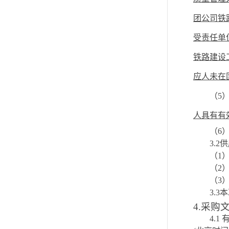
团公司铁
受责任单
铁路建设
应人未在
（
5
人具有有
（
6
3.2
供
（
1
（
2
（
3
3.3
本
4.采购
4.1