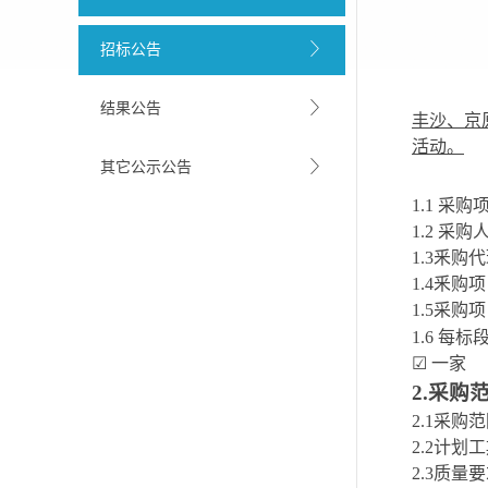
招标公告
结果公告
丰沙、京
活动。
其它公示公告
1.1
采购
1.2
采购
1.3
釆购代
1.4
釆购项
1.5
采购项
1.6
每标
☑
一家
2.
采购
2.1采购
2.2计划
2.3质量