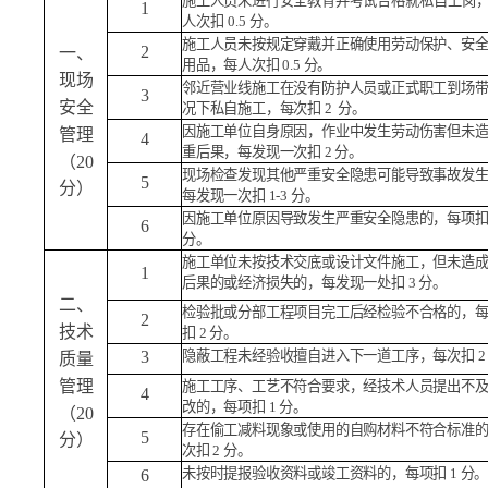
施工人员未进行安全教育并考试
合格就私自上岗
1
人次扣
0.5
分。
施工人员未按规定穿戴并正确使用劳动保护、安
2
一、
用品，每人次扣
0.5
分。
现场
邻近营业线施工在没有防护人员或正式职工到场
3
安全
况下私自施工，每次扣
2
分。
因施工单位自身原因，作业中发生劳动伤害但未
管理
4
重后果，每发现一次扣
2
分。
（
20
现场检查发现其他严重安全隐患可能导致事故发
5
分）
每发现一次扣
1-3
分。
因施工单位原因导致发生严重安全隐患的，每项
6
分。
施工单位未按技术交底或设计文件施工，但未造
1
后果的或经济损失的，每发现一处扣
3
分。
二、
检验批或分部工程项目完工后经检验不合格的，
2
技术
扣
2
分。
3
隐蔽工程未经验收擅自进入下一道工序，每次扣
质量
管理
施工工序、工艺不符合要求，经技术人员提出不
4
改的，每项扣
1
分。
（
20
存在偷工减料现象或使用的自购材料不符合标准
5
分）
次扣
2
分。
未按时提报验收资料或竣工资料的，每项扣
1
分
6