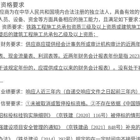
商资格要求
应商为在中华人民共和国境内合法注册的独立法人，具备有效的
人员、设备、资金等方面具备相应的施工能力，且满足如下要求
 资质要求
铁路工程施工总承包资质
三级及以上资质或
建筑施
：
整后的建筑工程施工总承包乙级及以上资质；
）
财务要求：
供应商应提供经会计事务所或审计机构审计的近
两
表、现金流量表、利润表等。近
两
年财务会计报表年份是指
2023
于该规定年份的，应提供成立以来的财务会计报表）。没
有处于
。
）
业绩要求：
响应人近三年内（自递交响应文件之日起前三年内
）信誉要求：
①未被取消或暂停投标资格。②不存在依据《中国
招标投标挂钩实施细则》（京铁建〔
2020
〕
116
号）被停标的情
强建设项目安全管理的通知》（京铁建函〔
2021
〕
848
号）补充
办法》（铁总建设〔
2014
〕
292
号）规定的在一定时间内不接受