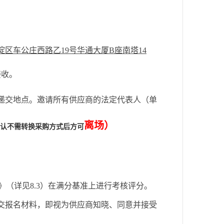
淀区车公庄西路乙
19
号华通大厦
B
座南塔
14
接收。
递交地点。邀请所有供应商的法定代表人（单
离场
）
认不需转换采购方式后方可
》（详见8.3）在满分基准上进行考核评分。
交报名材料，即视为供应商知晓、同意并接受