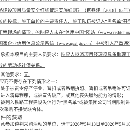
路建设项目质量安全红线管理实施细则》（京铁建〔
2018
〕
83
号
位的投标，施工单位的主要责任人、施工队伍被记入“黑名单”甚
工程现场的情形。④响应人未在“信用中国”网站（
www.creditchin
国家企业信用信息公示系统（
www.gsxt.gov.cn
）中被列入严重违
）
承担本项目的主要人员要求：
响应人拟派项目经理须具备
助理
效的劳动
或
社保关系。
）其他要求：
无
应商不得存在下列情形之一：
）
处于被责令停产停业、暂扣或者吊销执照、暂扣或者吊销许可
）
进入清算程序，或被宣告破产，或其他丧失履约能力的情形；
）被列入铁路工程建设失信行为
“
黑名单
”
或被集团公司当期限制进
次采购不接受联合体。
文件的获取
有意参加谈判采购活动的单位，请于
2026
年
5
月
13
日至
2026
年
5
月
1