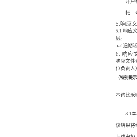
开户
帐
5.响应
5.1
响应
层
。
5.2
逾期
6. 响
响应文件
位负责人
（特别提示
本
询比
釆
8.
该结果将
上述安排