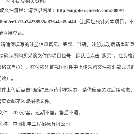
，下同)
提交相关资料
。
2获取文件流程：请登录网址：
http://supplier.cmeetc.com:8089/?
=89d2ee1a13a24238935a876a4e35a44d
（此网址只针对本项目，不
请直接登录。
2.1. 请确保填写的注册信息真实、完整、准确，注册成功后请重
. 请确认所购买采购文件的项目包号，确认后点击“购买”，在资
（格式自拟）
，在付款凭证截图附件中上传采购文件款汇款凭证
无效）。
2.3附件上传后点击“确定”显示待审核状态，请供应商关注后续动
请查看邮箱领取招标文件。
文件：
200元/套，过期不售，售后不退。
名称：中国机电工程招标有限公司