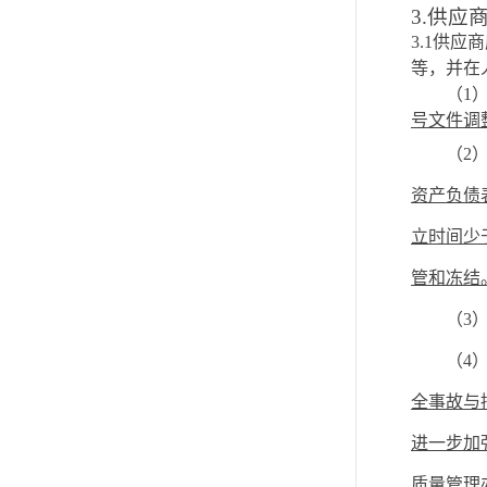
3.供应
3.1
供应商
等，并在
（
1
）
号文件调
（
2
资产负债
立时间少
管和冻结
（
3
（
4
全事故与
进一步加
质量管理