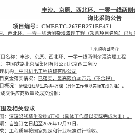
丰沙、京原、西北环、一零一线两侧
询比采购公告
项目编号：
CMEETC-267ER271EE471
原、西北环、一零一线两侧杂灌清理工程（釆购项目名称）已具
1.采购项目简介
项目名称：
丰沙、京原、西北环、一零一线两侧杂灌清理工程
人：
中国铁路北京局集团有限公司北京西工务段
理机构
：中国机电工程招标有限公司
目资金落实情况：
已落实，最高限价
40
万元（不含税）
目概况
：
清理沿线孳生杂树
4
万棵（具体工作量以实际完成为准）。
段成交供应商数量及成交份额：
范围及相关要求
范围：
清理沿线孳生杂树
4
万棵（具体工作量以实际完成为准）。
工期：
自签订之日
起至
2026
年
12
月
31
日。
要求：
工程质量按国家规定和行业标准进行验收。