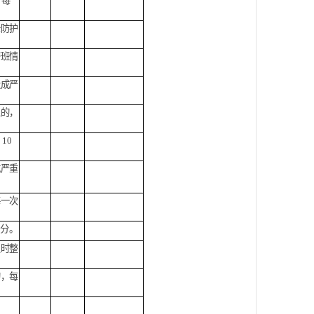
，每
全防护
带班情
造成严
生的，
扣
10
成严重
每一次
2
分。
及时整
的，每
。