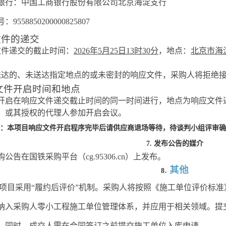
银行：中国工商银行股份有限公司北京海淀支行
号：
9558850200000825807
文件的递交
文件递交的截止时间：
2026
年
5
月
25
日
13
时
30
分
，地
点
：
北京市海
送达的、未送达指定地点的
或未密封的
响应文件，采购人将拒绝
应文件开启时间和地点
开启在响应文件递交截止时间的同一时间进行，地点为响应文件
）或其授权的代理人参加开启会议。
：本项目响应文件开启程序完毕后请供应商退场等待，待谈判小组评审确
7.
发布公告的媒介
购公告在
国铁采购平台（
cg.95306.cn
）
上发布。
.
其他
8
1本项目采用“履约后评价”机制。采购人将按照《施工单位评价标准
纳入采购人零小工程施工单位管理体系，并应用于相关领域。提
。同时，成交人需在合同签订之前提交施工单位入库申请。