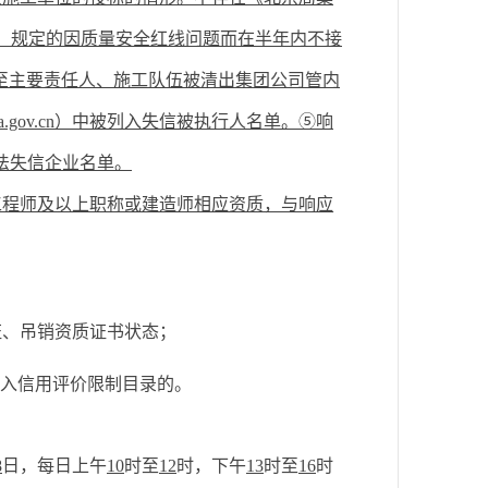
）规定的因质量安全红线问题而在半年内不接
至主要责任人、施工队伍被清出集团公司管内
a.gov.cn
）中被列入失信被执行人名单。⑤响
法失信企业名单
。
工程师及以上职称或建造师相应资质，与响应
证、吊销资质证书状态；
入
信用
评价限制目录的。
8
日，每日上午
10
时至
12
时，下午
13
时至
1
6
时