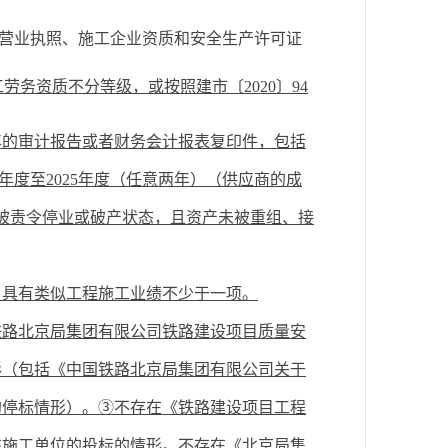
营业执照、施工企业资质和安全生产许可证
：
工劳务资质
不分等级，或
按照建市〔
2020
〕
94
年
的
审计报告或者
财务会计报表复印件，包括
年度至
2025
年
度（
任意两年）
（供应商的成
被责令停业或破产状态，且资产未被重组、接
）具有类似工程施工业绩不少于一项
。
铁路北京局集团有限公司铁路建设项目质量安
形（包括《中国铁路北京局集团有限公司关于
的停标情形）。③不存在《铁路建设项目工程
该施工单位的投标的情形。不存在《北京局集